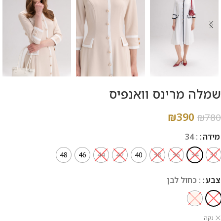
שמלה מרינס וואנפיס
₪
390
₪
780
מידה
: 34
48
46
44
42
40
38
36
34
32
צבע
: כחול לבן
נקה