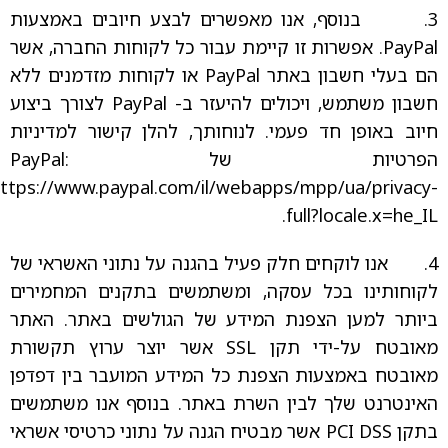
3. בנוסף, אנו מאפשרים לבצע חיובים באמצעות
PayPal. אפשרות זו קיימת עבור כל לקוחות החברה, אשר
הם בעלי חשבון באתר PayPal או לקוחות מזדמנים ללא
חשבון משתמש, ויכולים להיעזר ב- PayPal לצורך ביצוע
חיוב באופן חד פעמי. לנוחותך, להלן קישור למדיניות
הפרטיות של PayPal:
ttps://www.paypal.com/il/webapps/mpp/ua/privacy-
full?locale.x=he_IL.
4. אנו לוקחים חלק פעיל בהגנה על נתוני האשראי של
לקוחותינו בכל עסקה, ומשתמשים בתקנים המחמירים
ביותר למען הצפנת המידע של הגולשים באתר. האתר
מאובטח על-ידי תקן SSL אשר יוצר ערוץ תקשורת
מאובטח באמצעות הצפנת כל המידע המועבר בין דפדפן
האינטרנט שלך לבין השרת באתר. בנוסף אנו משתמשים
בתקן PCI DSS אשר מבטיח הגנה על נתוני כרטיסי אשראי