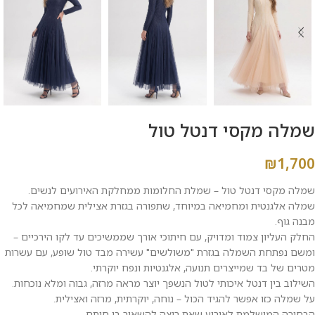
שמלה מקסי דנטל טול
₪
1,700
שמלה מקסי דנטל טול – שמלת החלומות ממחלקת האירועים לנשים.
שמלה אלגנטית ומחמיאה במיוחד, שתפורה בגזרת אצילית שמחמיאה לכל
מבנה גוף.
החלק העליון צמוד ומדויק, עם חיתוכי אורך שממשיכים עד לקו הירכיים –
ומשם נפתחת השמלה בגזרת "משולשים" עשירה מבד טול שופע, עם עשרות
מטרים של בד שמייצרים תנועה, אלגנטיות ונפח יוקרתי.
השילוב בין דנטל איכותי לטול הנשפך יוצר מראה מרזה, גבוה ומלא נוכחות.
על שמלה כזו אפשר להגיד הכול – נוחה, יוקרתית, מרזה ואצילית.
הבחירה המושלמת לאירוע שאת רוצה להשאיר בו חותם.