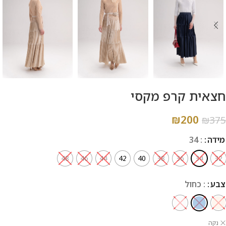
חצאית קרפ מקסי
₪
200
₪
375
מידה
: 34
48
46
44
42
40
38
36
34
32
צבע
: כחול
נקה