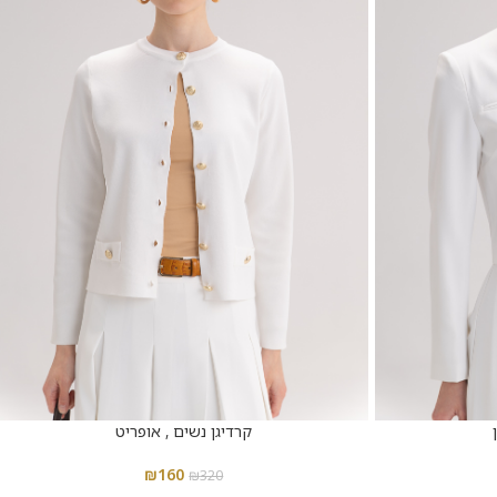
קרדיגן נשים , אופריט
₪
160
₪
320