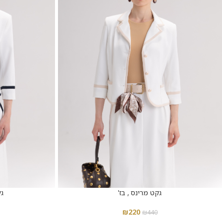
גקט מרינס , בז'
גק
₪
220
₪
440