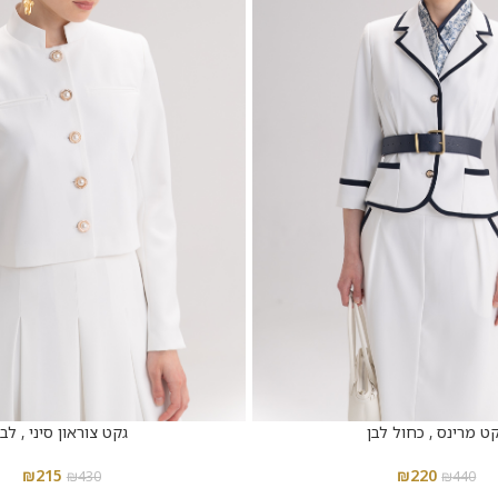
ט מרינס , כחול לבן
גקט צוראון סיני , לבן
₪
215
₪
220
₪
430
₪
440