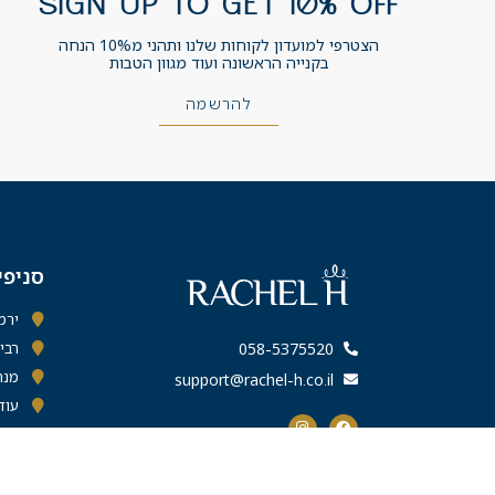
SIGN UP TO GET 10% OFF
הצטרפי למועדון לקוחות שלנו ותהני מ10% הנחה
בקנייה הראשונה ועוד מגוון הטבות
להרשמה
סניפי
ירמיהו 43 ס
רבי עקיב
058-5375520
מנחם פ
support@rachel-h.co.il
עוד