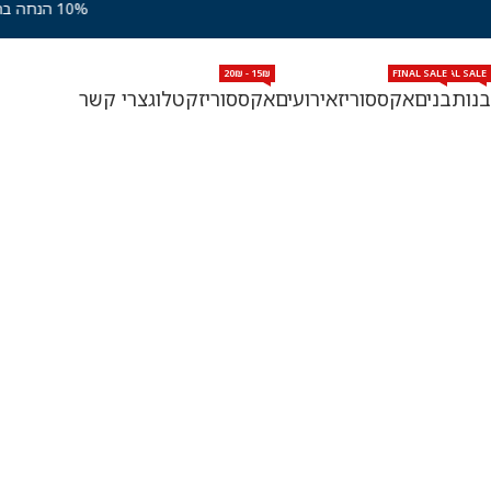
10% הנחה בהצטרפות למועדון VIP
15₪ - 20₪
FINAL SALE
FINAL SALE
FIN
בנות
בנים
אקססוריז
אירועים
אקססוריז
קטלוג
צרי קשר