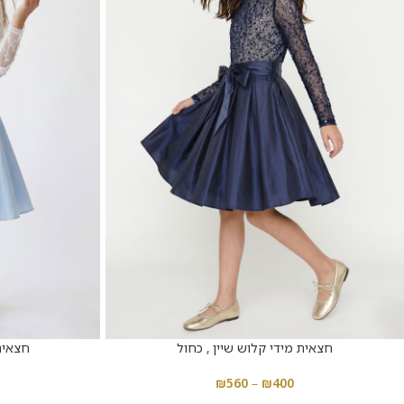
חצאית מידי קלוש שיין , כחול
חצאית 
₪
560
–
₪
400