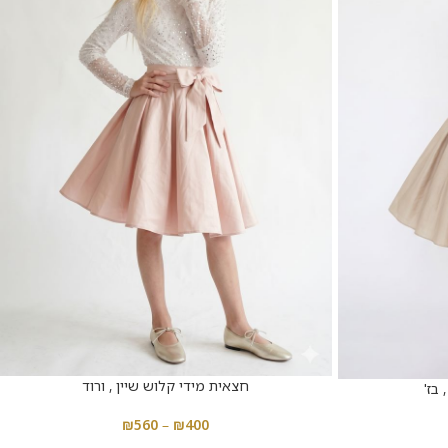
חצאית מידי קלוש שיין , ורוד
בז'
₪
560
–
₪
400