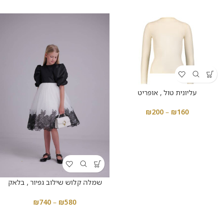
עליונית טול , אופריט
₪
200
–
₪
160
שמלה קלוש שילוב גפיור , בלאק
וואיט
₪
740
–
₪
580