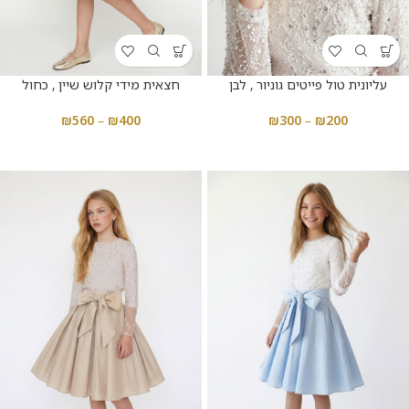
עליונית טול פייטים גוניור , לבן
חצאית מידי קלוש שיין , כחול
₪
560
–
₪
400
₪
300
–
₪
200