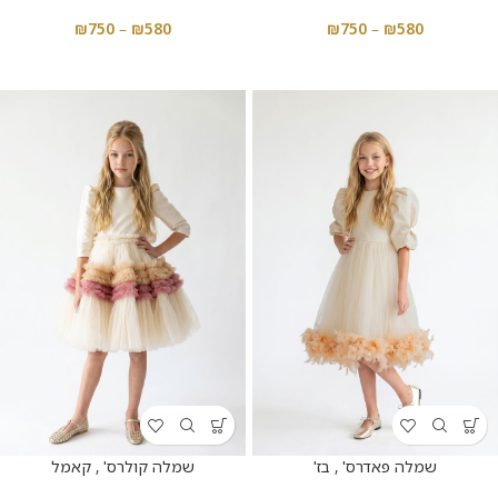
₪
750
–
₪
580
₪
750
–
₪
580
שמלה פאדרס' , בז'
שמלה קולרס' , קאמל