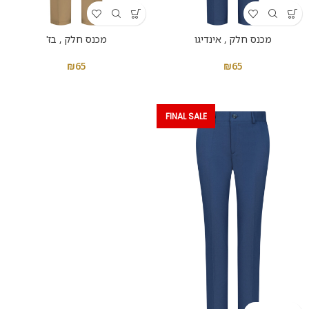
מכנס חלק , אינדיגו
מכנס חלק , בז'
₪
65
₪
65
FINAL SALE