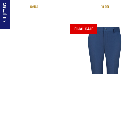
₪
65
₪
65
FINAL SALE
מכנס חלק , כחול