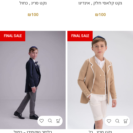
גקט קלאסי חלק , אינדיגו
גקט סריג , כחול
₪
100
₪
100
FINAL SALE
FINAL SALE
בלייזר טוקסידו – כחול
גקט סריג , בז'