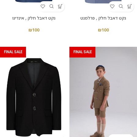
גקט דאבל חלק , פרלמנט
גקט דאבל חלק , אינדיגו
₪
100
₪
100
FINAL SALE
FINAL SALE