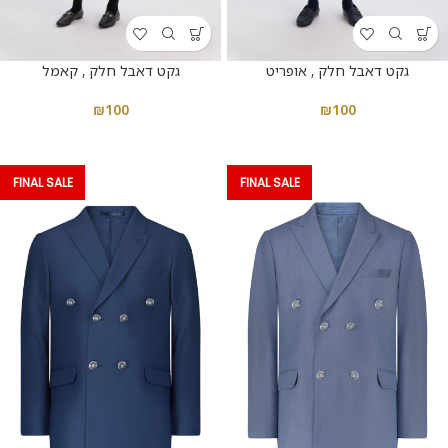
גקט דאבל חלק , אופריט
גקט דאבל חלק , קאמל
₪
100
₪
100
FINAL SALE
FINAL SALE