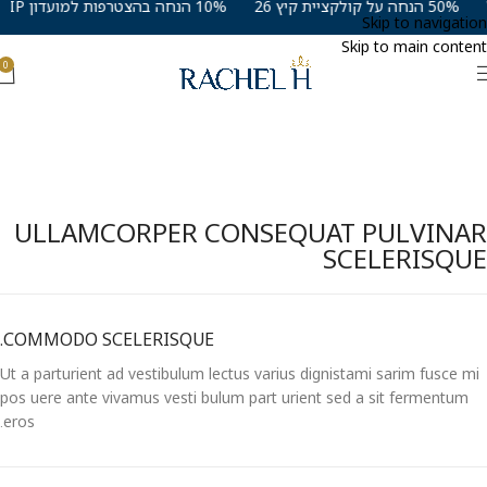
50% הנחה על קולקציית קיץ 26
10% הנחה בהצטרפות למועדון VIP
Skip to navigation
Skip to main content
0
ULLAMCORPER CONSEQUAT PULVINAR
SCELERISQUE
COMMODO SCELERISQUE.
Ut a parturient ad vestibulum lectus varius dignistami sarim fusce mi
pos uere ante vivamus vesti bulum part urient sed a sit fermentum
eros.