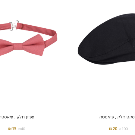
קט חלק , פיאסטה
פפיון חלק , פיאסטה
₪
15
₪
20
₪
40
₪
100