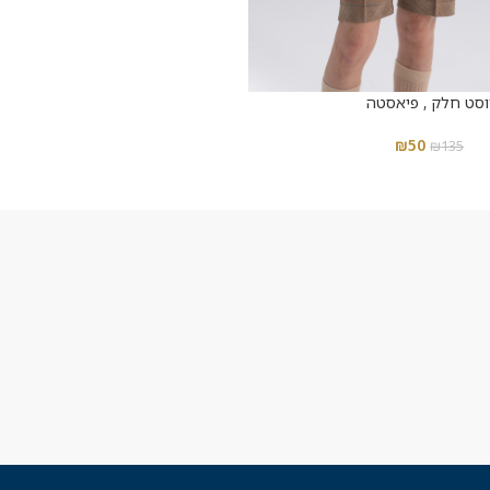
וסט חלק , פיאסטה
₪
50
₪
135