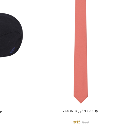
עניבה חלק , פיאסטה
קס
₪
15
₪
50