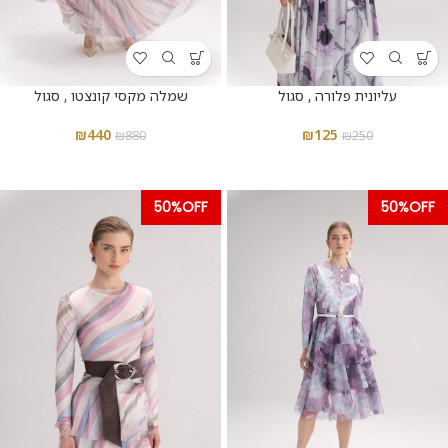
עליונית פלורה , סגול
שמלה מקסי קונצטו , סגול
₪
440
₪
125
₪
880
₪
250
50%OFF
50%OFF