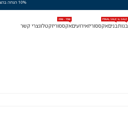
10% הנחה בהצטרפות למועדון VIP
15₪ - 20₪
FINAL SALE
FINAL SALE
FIN
בנות
בנים
אקססוריז
אירועים
אקססוריז
קטלוג
צרי קשר