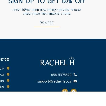
SIGN UP TO GET 10% OFF
הצטרפי למועדון לקוחות שלנו ותהני מ10% הנחה
בקנייה הראשונה ועוד מגוון הטבות
להרשמה
סניפי
ירמיהו 43 ס
רבי עקיב
058-5375520
מנחם פ
support@rachel-h.co.il
עוד