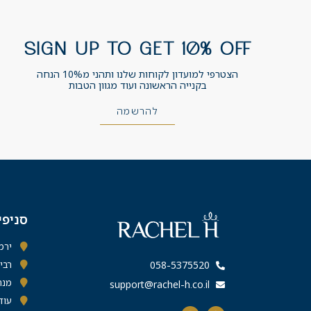
SIGN UP TO GET 10% OFF
הצטרפי למועדון לקוחות שלנו ותהני מ10% הנחה
בקנייה הראשונה ועוד מגוון הטבות
להרשמה
סניפי
ירמיהו 43 ס
רבי עקיב
058-5375520
מנחם פ
support@rachel-h.co.il
עוד