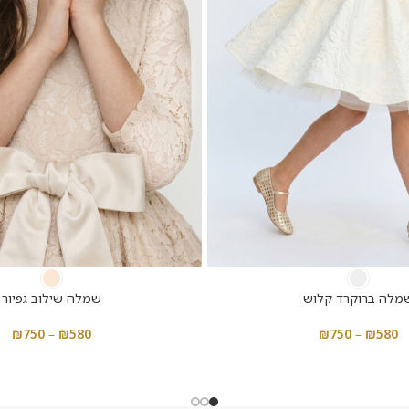
מלה ברוקרד קלוש
שמלה שילוב גפיור
₪
750
–
₪
580
₪
750
–
₪
580