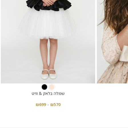
שמלה בלאק & וויט
₪
699
–
₪
570