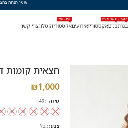
15₪ - 20₪
FINAL SALE
FINAL SALE
FIN
בנות
בנים
אקססוריז
אירועים
אקססוריז
קטלוג
צרי קשר
חצאית קומות דנ
₪
1,000
מידה
: 46
42
40
38
36
34
32
צבע
: בז'