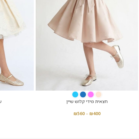
חצאית מידי קלוש שיין
ש
₪
560
–
₪
400